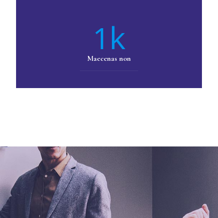
k
1
Maecenas non