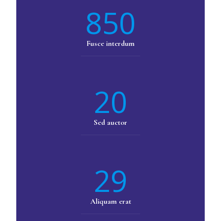
850
Fusce interdum
20
Sed auctor
29
Aliquam erat